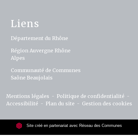
Liens
Département du Rhône
Région Auvergne Rhône
Alpes
Communauté de Communes
Saône Beaujolais
Mentions légales
-
Politique de confidentialité
-
Accessibilité
-
Plan du site
-
Gestion des cookies
Site créé en partenariat avec Réseau des Communes