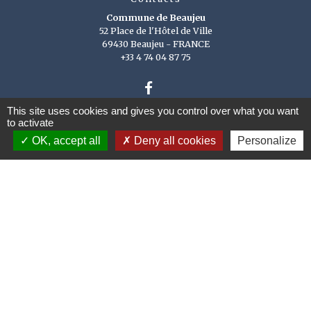
Commune de Beaujeu
52 Place de l'Hôtel de Ville
69430 Beaujeu - FRANCE
+33 4 74 04 87 75
This site uses cookies and gives you control over what you want
to activate
OK, accept all
Deny all cookies
Personalize
Liens
Département du Rhône
Région Auvergne Rhône
Alpes
Communauté de Communes
Saône Beaujolais