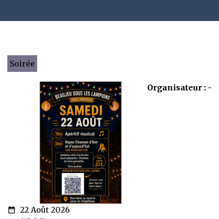
Soirée
Organisateur : -
22 Août 2026
date_range