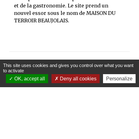
et de la gastronomie. Le site prend un
nouvel essor sous le nom de MAISON DU
TERROIR BEAUJOLAIS.
This site uses cookies and gives you control over what you want
to activate
OK, accept all
Deny all cookies
Personalize
Contacts
Commune de Beaujeu
52 Place de l'Hôtel de Ville
69430 Beaujeu - FRANCE
+33 4 74 04 87 75